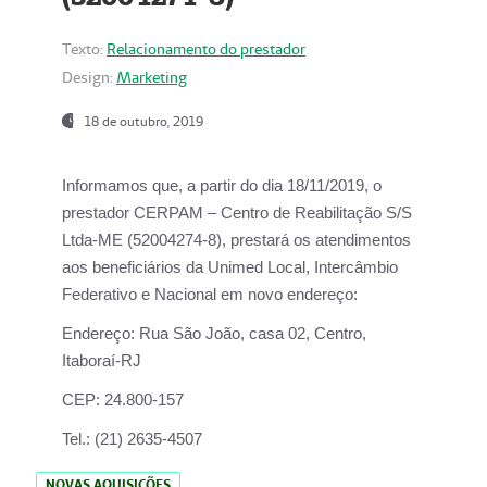
Texto:
Relacionamento do prestador
Design:
Marketing
18 de outubro, 2019
Informamos que, a partir do dia
18/11/2019
, o
prestador
CERPAM – Centro de Reabilitação S/S
Ltda-ME
(52004274-8), prestará os atendimentos
aos beneficiários da
Unimed Local, Intercâmbio
Federativo e Nacional
em novo endereço:
Endereço:
Rua São João, casa 02, Centro,
Itaboraí-RJ
CEP:
24.800-157
Tel.:
(21) 2635-4507
NOVAS AQUISIÇÕES