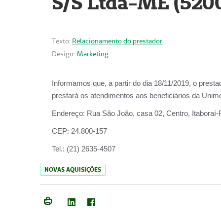
S/S Ltda-ME (520
Texto:
Relacionamento do prestador
Design:
Marketing
Informamos que, a partir do dia
18/11/2019
, o prest
prestará os atendimentos aos beneficiários da
Unime
Endereço:
Rua São João, casa 02, Centro, Itaboraí
CEP:
24.800-157
Tel.:
(21) 2635-4507
NOVAS AQUISIÇÕES