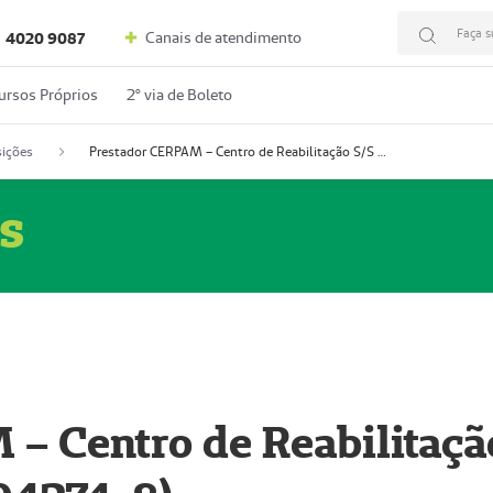
Faça s
Canais de atendimento
4020 9087
ursos Próprios
2º via de Boleto
ições
Prestador CERPAM – Centro de Reabilitação S/S Ltda-ME (52004274-8)
s
– Centro de Reabilitaçã