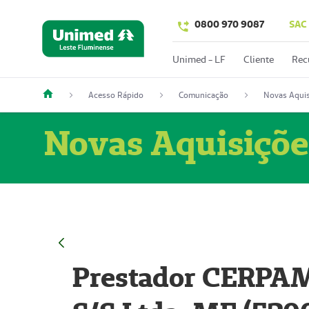
0800 970 9087
SAC
Unimed - LF
Cliente
Rec
Acesso Rápido
Comunicação
Novas Aquis
Novas Aquisiçõe
Prestador CERPAM 