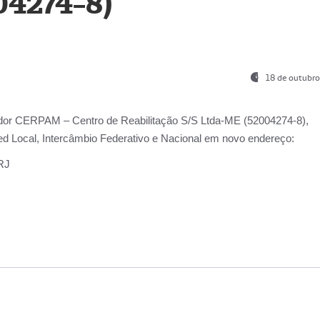
04274-8)
18 de outubro
ador
CERPAM – Centro de Reabilitação S/S Ltda-ME
(52004274-8),
d Local, Intercâmbio Federativo e Nacional
em novo endereço:
-RJ