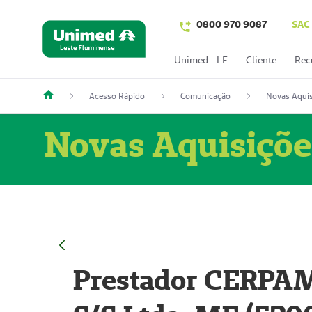
0800 970 9087
SAC
Unimed - LF
Cliente
Rec
Acesso Rápido
Comunicação
Novas Aquis
Novas Aquisiçõe
Prestador CERPAM 