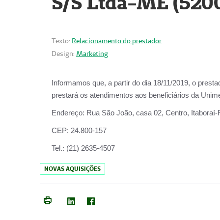
S/S Ltda-ME (520
Texto:
Relacionamento do prestador
Design:
Marketing
Informamos que, a partir do dia
18/11/2019
, o prest
prestará os atendimentos aos beneficiários da
Unime
Endereço:
Rua São João, casa 02, Centro, Itaboraí
CEP:
24.800-157
Tel.:
(21) 2635-4507
NOVAS AQUISIÇÕES