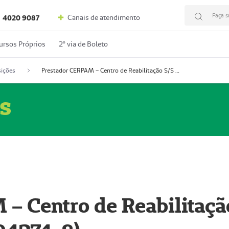
Faça s
Canais de atendimento
4020 9087
ursos Próprios
2º via de Boleto
ições
Prestador CERPAM – Centro de Reabilitação S/S Ltda-ME (52004274-8)
s
– Centro de Reabilitaçã