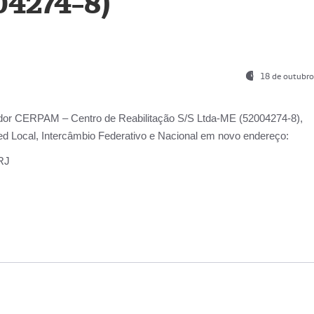
04274-8)
18 de outubro
ador
CERPAM – Centro de Reabilitação S/S Ltda-ME
(52004274-8),
d Local, Intercâmbio Federativo e Nacional
em novo endereço:
-RJ