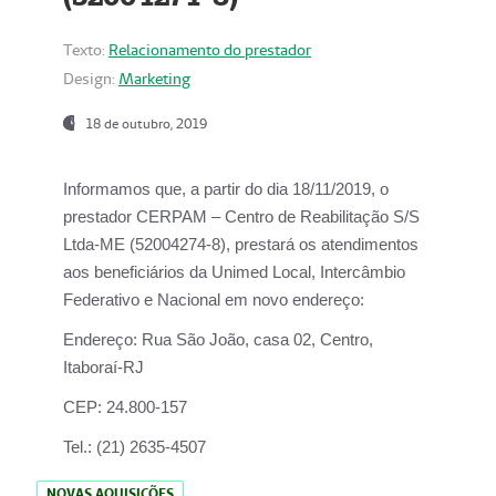
Texto:
Relacionamento do prestador
Design:
Marketing
18 de outubro, 2019
Informamos que, a partir do dia
18/11/2019
, o
prestador
CERPAM – Centro de Reabilitação S/S
Ltda-ME
(52004274-8), prestará os atendimentos
aos beneficiários da
Unimed Local, Intercâmbio
Federativo e Nacional
em novo endereço:
Endereço:
Rua São João, casa 02, Centro,
Itaboraí-RJ
CEP:
24.800-157
Tel.:
(21) 2635-4507
NOVAS AQUISIÇÕES