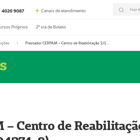
Faça s
Canais de atendimento
4020 9087
ursos Próprios
2º via de Boleto
ições
Prestador CERPAM – Centro de Reabilitação S/S Ltda-ME (52004274-8)
s
– Centro de Reabilitaçã