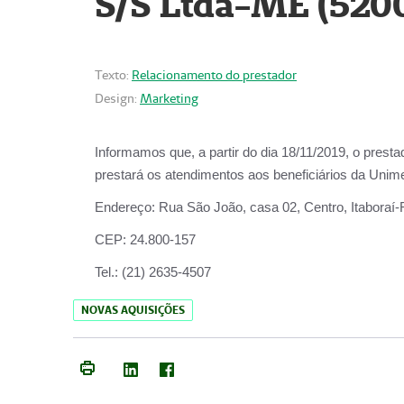
S/S Ltda-ME (520
Texto:
Relacionamento do prestador
Design:
Marketing
Informamos que, a partir do dia
18/11/2019
, o prest
prestará os atendimentos aos beneficiários da
Unime
Endereço:
Rua São João, casa 02, Centro, Itaboraí
CEP:
24.800-157
Tel.:
(21) 2635-4507
NOVAS AQUISIÇÕES