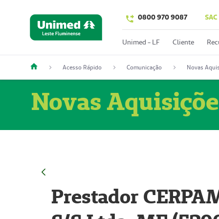
0800 970 9087
SAC
Unimed - LF
Cliente
Rec
Acesso Rápido
Comunicação
Novas Aquis
Novas Aquisiçõe
Prestador CERPAM 