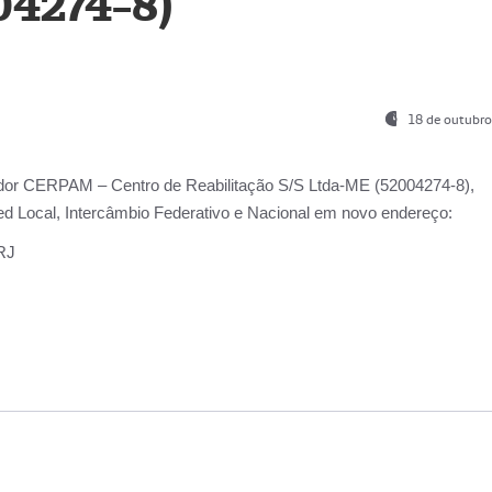
04274-8)
18 de outubro
ador
CERPAM – Centro de Reabilitação S/S Ltda-ME
(52004274-8),
d Local, Intercâmbio Federativo e Nacional
em novo endereço:
-RJ