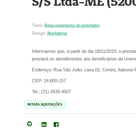
S/S Ltda-ME (520
Texto:
Relacionamento do prestador
Design:
Marketing
Informamos que, a partir do dia
18/11/2019
, o prest
prestará os atendimentos aos beneficiários da
Unime
Endereço:
Rua São João, casa 02, Centro, Itaboraí
CEP:
24.800-157
Tel.:
(21) 2635-4507
NOVAS AQUISIÇÕES