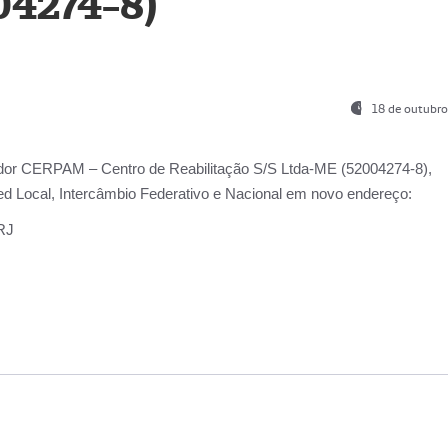
04274-8)
18 de outubro
ador
CERPAM – Centro de Reabilitação S/S Ltda-ME
(52004274-8),
d Local, Intercâmbio Federativo e Nacional
em novo endereço:
-RJ