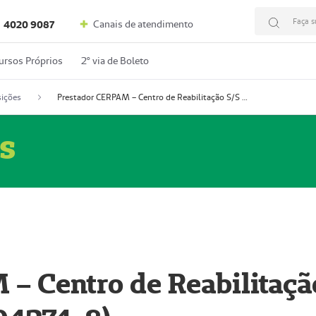
Faça s
Canais de atendimento
4020 9087
ursos Próprios
2º via de Boleto
ições
Prestador CERPAM – Centro de Reabilitação S/S Ltda-ME (52004274-8)
s
– Centro de Reabilitaçã