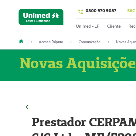
0800 970 9087
SAC
Unimed - LF
Cliente
Rec
Acesso Rápido
Comunicação
Novas Aquis
Novas Aquisiçõe
Prestador CERPAM 