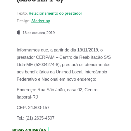
Texto:
Relacionamento do prestador
Design:
Marketing
18 de outubro, 2019
Informamos que, a partir do dia
18/11/2019
, o
prestador
CERPAM – Centro de Reabilitação S/S
Ltda-ME
(52004274-8), prestará os atendimentos
aos beneficiários da
Unimed Local, Intercâmbio
Federativo e Nacional
em novo endereço:
Endereço:
Rua São João, casa 02, Centro,
Itaboraí-RJ
CEP:
24.800-157
Tel.:
(21) 2635-4507
NOVAS AQUISIÇÕES