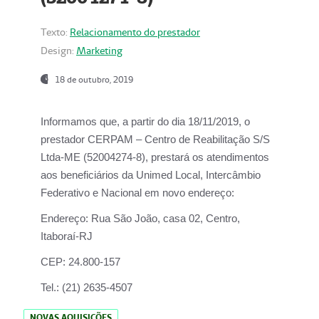
Texto:
Relacionamento do prestador
Design:
Marketing
18 de outubro, 2019
Informamos que, a partir do dia
18/11/2019
, o
prestador
CERPAM – Centro de Reabilitação S/S
Ltda-ME
(52004274-8), prestará os atendimentos
aos beneficiários da
Unimed Local, Intercâmbio
Federativo e Nacional
em novo endereço:
Endereço:
Rua São João, casa 02, Centro,
Itaboraí-RJ
CEP:
24.800-157
Tel.:
(21) 2635-4507
NOVAS AQUISIÇÕES