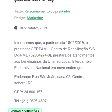
Texto:
Relacionamento do prestador
Design:
Marketing
18 de outubro, 2019
Informamos que, a partir do dia
18/11/2019
, o
prestador
CERPAM – Centro de Reabilitação S/S
Ltda-ME
(52004274-8), prestará os atendimentos
aos beneficiários da
Unimed Local, Intercâmbio
Federativo e Nacional
em novo endereço:
Endereço:
Rua São João, casa 02, Centro,
Itaboraí-RJ
CEP:
24.800-157
Tel.:
(21) 2635-4507
NOVAS AQUISIÇÕES