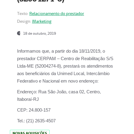
Texto:
Relacionamento do prestador
Design:
Marketing
18 de outubro, 2019
Informamos que, a partir do dia
18/11/2019
, o
prestador
CERPAM – Centro de Reabilitação S/S
Ltda-ME
(52004274-8), prestará os atendimentos
aos beneficiários da
Unimed Local, Intercâmbio
Federativo e Nacional
em novo endereço:
Endereço:
Rua São João, casa 02, Centro,
Itaboraí-RJ
CEP:
24.800-157
Tel.:
(21) 2635-4507
NOVAS AQUISIÇÕES