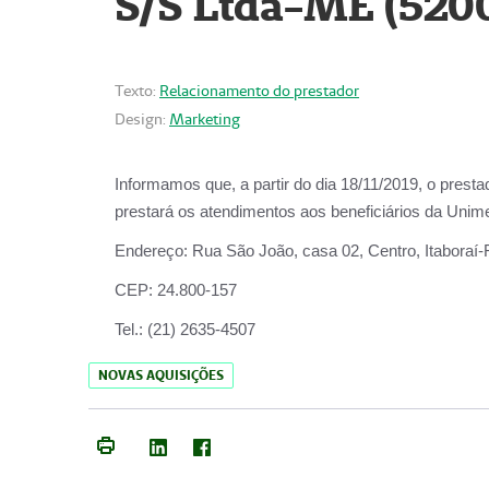
S/S Ltda-ME (520
Texto:
Relacionamento do prestador
Design:
Marketing
Informamos que, a partir do dia
18/11/2019
, o prest
prestará os atendimentos aos beneficiários da
Unime
Endereço:
Rua São João, casa 02, Centro, Itaboraí
CEP:
24.800-157
Tel.:
(21) 2635-4507
NOVAS AQUISIÇÕES