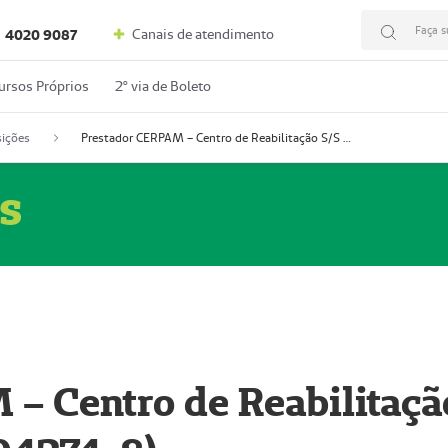
Faça s
Canais de atendimento
4020 9087
ursos Próprios
2º via de Boleto
ições
Prestador CERPAM – Centro de Reabilitação S/S Ltda-ME (52004274-8)
s
– Centro de Reabilitaçã