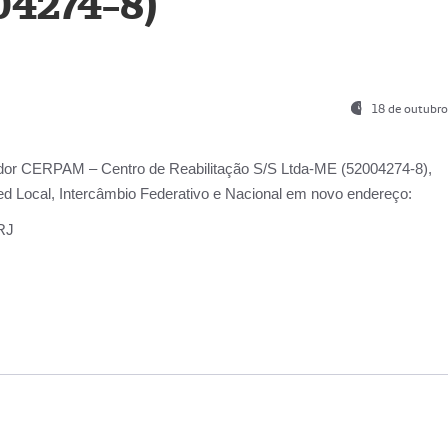
04274-8)
18 de outubro
ador
CERPAM – Centro de Reabilitação S/S Ltda-ME
(52004274-8),
d Local, Intercâmbio Federativo e Nacional
em novo endereço:
-RJ