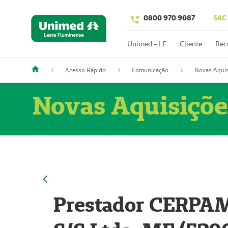
0800 970 9087
SAC
Unimed - LF
Cliente
Rec
Acesso Rápido
Comunicação
Novas Aquis
Novas Aquisiçõe
Prestador CERPAM 