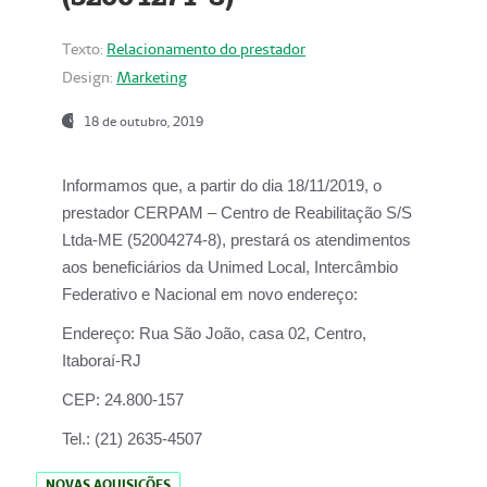
Texto:
Relacionamento do prestador
Design:
Marketing
18 de outubro, 2019
Informamos que, a partir do dia
18/11/2019
, o
prestador
CERPAM – Centro de Reabilitação S/S
Ltda-ME
(52004274-8), prestará os atendimentos
aos beneficiários da
Unimed Local, Intercâmbio
Federativo e Nacional
em novo endereço:
Endereço:
Rua São João, casa 02, Centro,
Itaboraí-RJ
CEP:
24.800-157
Tel.:
(21) 2635-4507
NOVAS AQUISIÇÕES