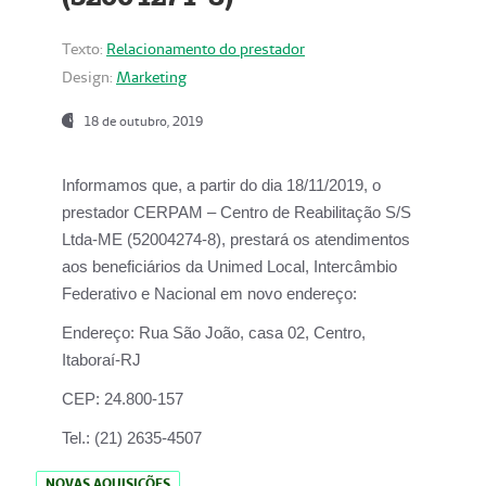
Texto:
Relacionamento do prestador
Design:
Marketing
18 de outubro, 2019
Informamos que, a partir do dia
18/11/2019
, o
prestador
CERPAM – Centro de Reabilitação S/S
Ltda-ME
(52004274-8), prestará os atendimentos
aos beneficiários da
Unimed Local, Intercâmbio
Federativo e Nacional
em novo endereço:
Endereço:
Rua São João, casa 02, Centro,
Itaboraí-RJ
CEP:
24.800-157
Tel.:
(21) 2635-4507
NOVAS AQUISIÇÕES