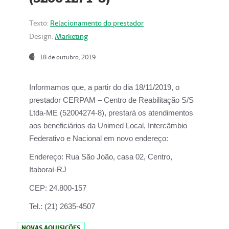
Texto:
Relacionamento do prestador
Design:
Marketing
18 de outubro, 2019
Informamos que, a partir do dia
18/11/2019
, o
prestador
CERPAM – Centro de Reabilitação S/S
Ltda-ME
(52004274-8), prestará os atendimentos
aos beneficiários da
Unimed Local, Intercâmbio
Federativo e Nacional
em novo endereço:
Endereço:
Rua São João, casa 02, Centro,
Itaboraí-RJ
CEP:
24.800-157
Tel.:
(21) 2635-4507
NOVAS AQUISIÇÕES