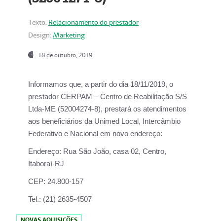
Texto:
Relacionamento do prestador
Design:
Marketing
18 de outubro, 2019
Informamos que, a partir do dia
18/11/2019
, o
prestador
CERPAM – Centro de Reabilitação S/S
Ltda-ME
(52004274-8), prestará os atendimentos
aos beneficiários da
Unimed Local, Intercâmbio
Federativo e Nacional
em novo endereço:
Endereço:
Rua São João, casa 02, Centro,
Itaboraí-RJ
CEP:
24.800-157
Tel.:
(21) 2635-4507
NOVAS AQUISIÇÕES