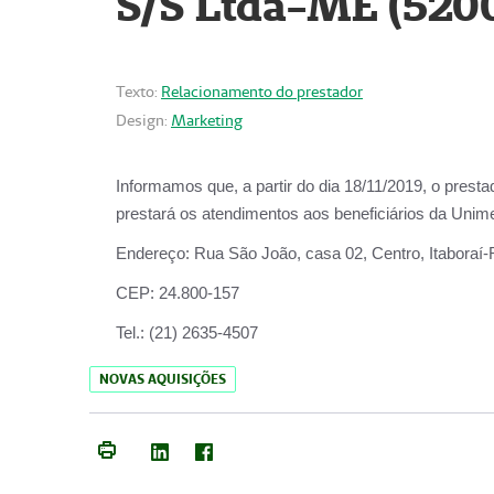
S/S Ltda-ME (520
Texto:
Relacionamento do prestador
Design:
Marketing
Informamos que, a partir do dia
18/11/2019
, o prest
prestará os atendimentos aos beneficiários da
Unime
Endereço:
Rua São João, casa 02, Centro, Itaboraí
CEP:
24.800-157
Tel.:
(21) 2635-4507
NOVAS AQUISIÇÕES