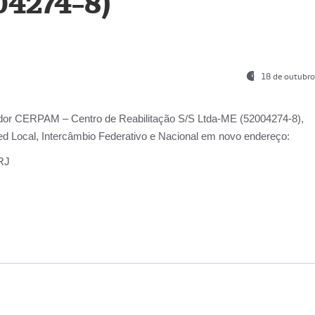
04274-8)
18 de outubro
ador
CERPAM – Centro de Reabilitação S/S Ltda-ME
(52004274-8),
d Local, Intercâmbio Federativo e Nacional
em novo endereço:
-RJ