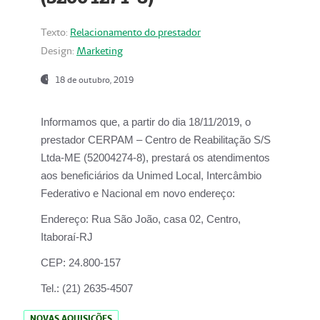
Texto:
Relacionamento do prestador
Design:
Marketing
18 de outubro, 2019
Informamos que, a partir do dia
18/11/2019
, o
prestador
CERPAM – Centro de Reabilitação S/S
Ltda-ME
(52004274-8), prestará os atendimentos
aos beneficiários da
Unimed Local, Intercâmbio
Federativo e Nacional
em novo endereço:
Endereço:
Rua São João, casa 02, Centro,
Itaboraí-RJ
CEP:
24.800-157
Tel.:
(21) 2635-4507
NOVAS AQUISIÇÕES