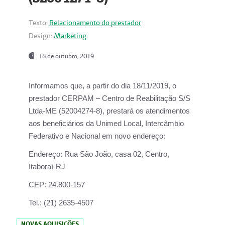
Texto:
Relacionamento do prestador
Design:
Marketing
18 de outubro, 2019
Informamos que, a partir do dia
18/11/2019
, o
prestador
CERPAM – Centro de Reabilitação S/S
Ltda-ME
(52004274-8), prestará os atendimentos
aos beneficiários da
Unimed Local, Intercâmbio
Federativo e Nacional
em novo endereço:
Endereço:
Rua São João, casa 02, Centro,
Itaboraí-RJ
CEP:
24.800-157
Tel.:
(21) 2635-4507
NOVAS AQUISIÇÕES