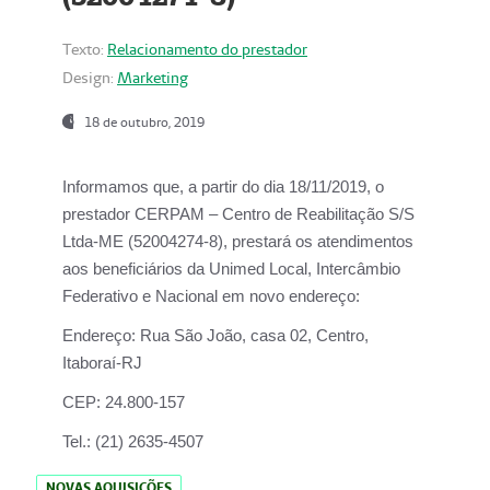
Texto:
Relacionamento do prestador
Design:
Marketing
18 de outubro, 2019
Informamos que, a partir do dia
18/11/2019
, o
prestador
CERPAM – Centro de Reabilitação S/S
Ltda-ME
(52004274-8), prestará os atendimentos
aos beneficiários da
Unimed Local, Intercâmbio
Federativo e Nacional
em novo endereço:
Endereço:
Rua São João, casa 02, Centro,
Itaboraí-RJ
CEP:
24.800-157
Tel.:
(21) 2635-4507
NOVAS AQUISIÇÕES