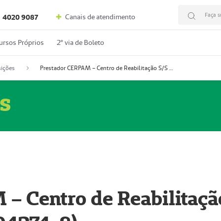
Faça s
Canais de atendimento
4020 9087
ursos Próprios
2º via de Boleto
ições
Prestador CERPAM – Centro de Reabilitação S/S Ltda-ME (52004274-8)
s
– Centro de Reabilitaçã