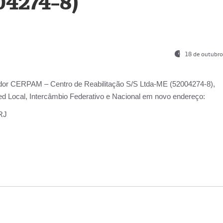
04274-8)
18 de outubro
ador
CERPAM – Centro de Reabilitação S/S Ltda-ME
(52004274-8),
d Local, Intercâmbio Federativo e Nacional
em novo endereço:
-RJ