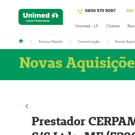
0800 970 9087
SAC
Unimed - LF
Cliente
Rec
Acesso Rápido
Comunicação
Novas Aquis
Novas Aquisiçõe
Prestador CERPAM 