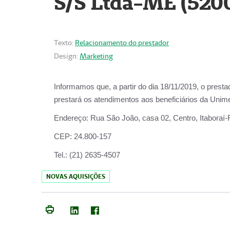
S/S Ltda-ME (520
Texto:
Relacionamento do prestador
Design:
Marketing
Informamos que, a partir do dia
18/11/2019
, o prest
prestará os atendimentos aos beneficiários da
Unime
Endereço:
Rua São João, casa 02, Centro, Itaboraí
CEP:
24.800-157
Tel.:
(21) 2635-4507
NOVAS AQUISIÇÕES