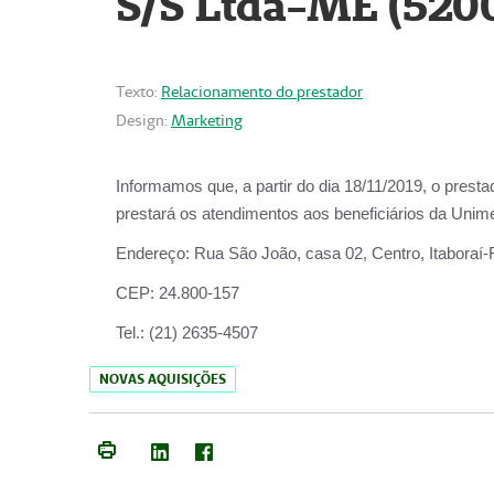
S/S Ltda-ME (520
Texto:
Relacionamento do prestador
Design:
Marketing
Informamos que, a partir do dia
18/11/2019
, o prest
prestará os atendimentos aos beneficiários da
Unime
Endereço:
Rua São João, casa 02, Centro, Itaboraí
CEP:
24.800-157
Tel.:
(21) 2635-4507
NOVAS AQUISIÇÕES