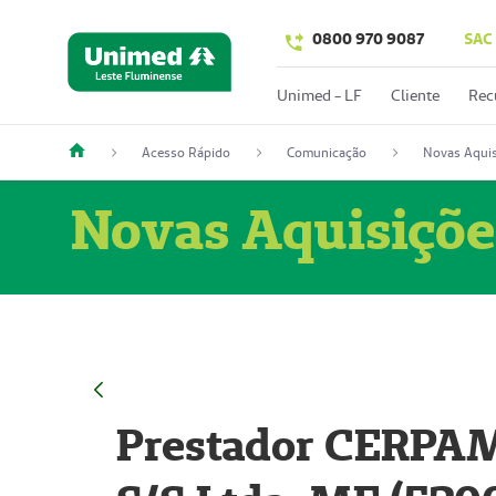
0800 970 9087
SAC
Unimed - LF
Cliente
Rec
Acesso Rápido
Comunicação
Novas Aquis
Novas Aquisiçõe
Prestador CERPAM 