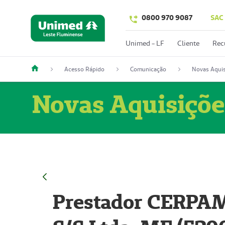
0800 970 9087
SAC
Unimed - LF
Cliente
Rec
Acesso Rápido
Comunicação
Novas Aquis
Novas Aquisiçõe
Prestador CERPAM 