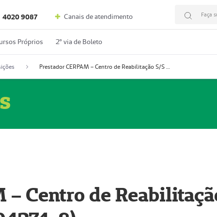
Faça s
Canais de atendimento
4020 9087
ursos Próprios
2º via de Boleto
ições
Prestador CERPAM – Centro de Reabilitação S/S Ltda-ME (52004274-8)
s
– Centro de Reabilitaçã