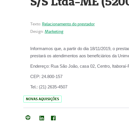
S/S Ltda-ME (520
Texto:
Relacionamento do prestador
Design:
Marketing
Informamos que, a partir do dia
18/11/2019
, o prest
prestará os atendimentos aos beneficiários da
Unime
Endereço:
Rua São João, casa 02, Centro, Itaboraí
CEP:
24.800-157
Tel.:
(21) 2635-4507
NOVAS AQUISIÇÕES