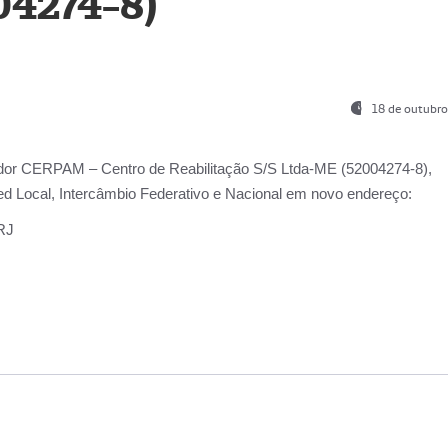
04274-8)
18 de outubro
ador
CERPAM – Centro de Reabilitação S/S Ltda-ME
(52004274-8),
d Local, Intercâmbio Federativo e Nacional
em novo endereço:
-RJ