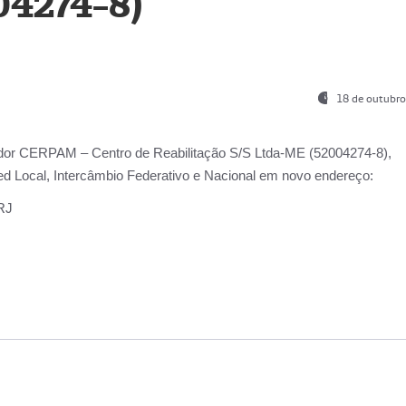
04274-8)
18 de outubro
ador
CERPAM – Centro de Reabilitação S/S Ltda-ME
(52004274-8),
d Local, Intercâmbio Federativo e Nacional
em novo endereço:
-RJ