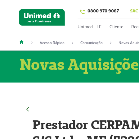
0800 970 9087
SAC
Unimed - LF
Cliente
Rec
Acesso Rápido
Comunicação
Novas Aquis
Novas Aquisiçõe
Prestador CERPAM 