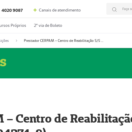
Faça s
Canais de atendimento
4020 9087
ursos Próprios
2º via de Boleto
ições
Prestador CERPAM – Centro de Reabilitação S/S Ltda-ME (52004274-8)
s
– Centro de Reabilitaçã