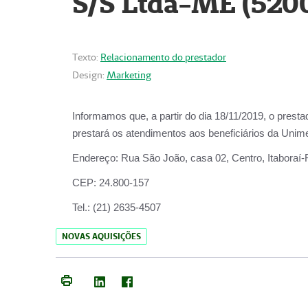
S/S Ltda-ME (520
Texto:
Relacionamento do prestador
Design:
Marketing
Informamos que, a partir do dia
18/11/2019
, o prest
prestará os atendimentos aos beneficiários da
Unime
Endereço:
Rua São João, casa 02, Centro, Itaboraí
CEP:
24.800-157
Tel.:
(21) 2635-4507
NOVAS AQUISIÇÕES