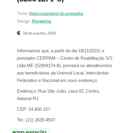
Texto:
Relacionamento do prestador
Design:
Marketing
18 de outubro, 2019
Informamos que, a partir do dia
18/11/2019
, o
prestador
CERPAM – Centro de Reabilitação S/S
Ltda-ME
(52004274-8), prestará os atendimentos
aos beneficiários da
Unimed Local, Intercâmbio
Federativo e Nacional
em novo endereço:
Endereço:
Rua São João, casa 02, Centro,
Itaboraí-RJ
CEP:
24.800-157
Tel.:
(21) 2635-4507
NOVAS AQUISIÇÕES