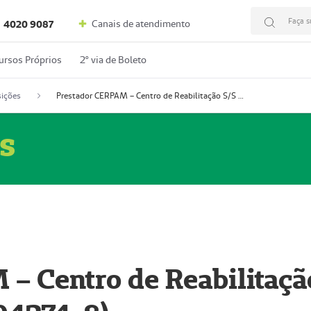
Faça s
Canais de atendimento
4020 9087
ursos Próprios
2º via de Boleto
ições
Prestador CERPAM – Centro de Reabilitação S/S Ltda-ME (52004274-8)
s
– Centro de Reabilitaçã