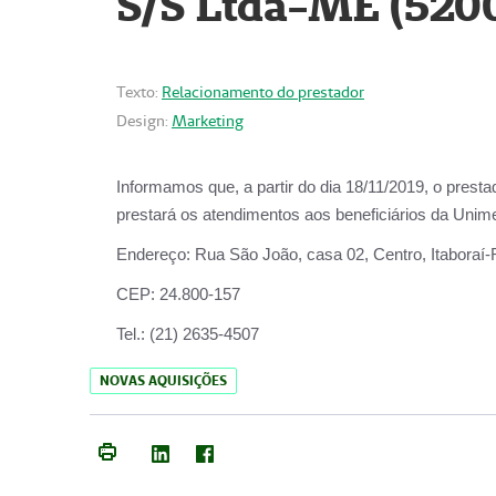
S/S Ltda-ME (520
Texto:
Relacionamento do prestador
Design:
Marketing
Informamos que, a partir do dia
18/11/2019
, o prest
prestará os atendimentos aos beneficiários da
Unime
Endereço:
Rua São João, casa 02, Centro, Itaboraí
CEP:
24.800-157
Tel.:
(21) 2635-4507
NOVAS AQUISIÇÕES