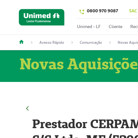
0800 970 9087
SAC
Unimed - LF
Cliente
Rec
Acesso Rápido
Comunicação
Novas Aquis
Novas Aquisiçõe
Prestador CERPAM 