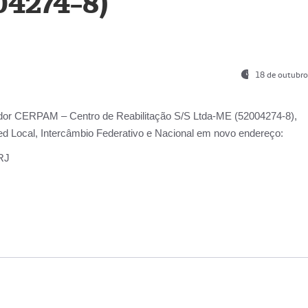
04274-8)
18 de outubro
ador
CERPAM – Centro de Reabilitação S/S Ltda-ME
(52004274-8),
d Local, Intercâmbio Federativo e Nacional
em novo endereço:
-RJ