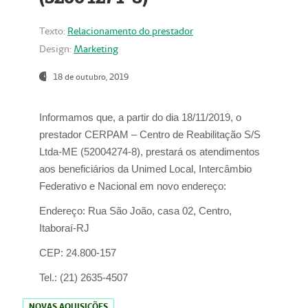
Texto:
Relacionamento do prestador
Design:
Marketing
18 de outubro, 2019
Informamos que, a partir do dia
18/11/2019
, o
prestador
CERPAM – Centro de Reabilitação S/S
Ltda-ME
(52004274-8), prestará os atendimentos
aos beneficiários da
Unimed Local, Intercâmbio
Federativo e Nacional
em novo endereço:
Endereço:
Rua São João, casa 02, Centro,
Itaboraí-RJ
CEP:
24.800-157
Tel.:
(21) 2635-4507
NOVAS AQUISIÇÕES