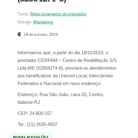
Texto:
Relacionamento do prestador
Design:
Marketing
18 de outubro, 2019
Informamos que, a partir do dia
18/11/2019
, o
prestador
CERPAM – Centro de Reabilitação S/S
Ltda-ME
(52004274-8), prestará os atendimentos
aos beneficiários da
Unimed Local, Intercâmbio
Federativo e Nacional
em novo endereço:
Endereço:
Rua São João, casa 02, Centro,
Itaboraí-RJ
CEP:
24.800-157
Tel.:
(21) 2635-4507
NOVAS AQUISIÇÕES