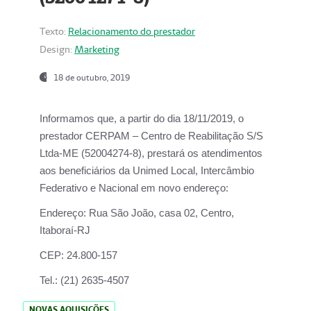
Texto:
Relacionamento do prestador
Design:
Marketing
18 de outubro, 2019
Informamos que, a partir do dia
18/11/2019
, o
prestador
CERPAM – Centro de Reabilitação S/S
Ltda-ME
(52004274-8), prestará os atendimentos
aos beneficiários da
Unimed Local, Intercâmbio
Federativo e Nacional
em novo endereço:
Endereço:
Rua São João, casa 02, Centro,
Itaboraí-RJ
CEP:
24.800-157
Tel.:
(21) 2635-4507
NOVAS AQUISIÇÕES