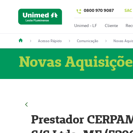
0800 970 9087
SAC
Unimed - LF
Cliente
Rec
Acesso Rápido
Comunicação
Novas Aquis
Novas Aquisiçõe
Prestador CERPAM 