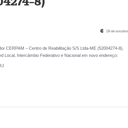
04274-8)
18 de outubro
ador
CERPAM – Centro de Reabilitação S/S Ltda-ME
(52004274-8),
d Local, Intercâmbio Federativo e Nacional
em novo endereço:
-RJ