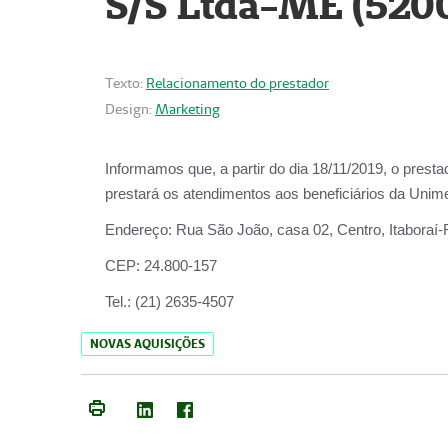
S/S Ltda-ME (520
Texto:
Relacionamento do prestador
Design:
Marketing
Informamos que, a partir do dia
18/11/2019
, o prest
prestará os atendimentos aos beneficiários da
Unime
Endereço:
Rua São João, casa 02, Centro, Itaboraí
CEP:
24.800-157
Tel.:
(21) 2635-4507
NOVAS AQUISIÇÕES