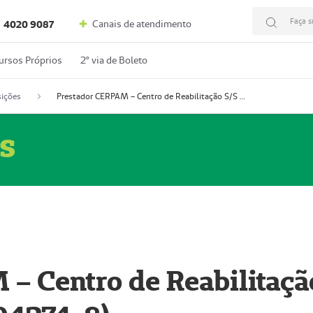
Faça s
Canais de atendimento
4020 9087
ursos Próprios
2º via de Boleto
ições
Prestador CERPAM – Centro de Reabilitação S/S Ltda-ME (52004274-8)
s
– Centro de Reabilitaçã