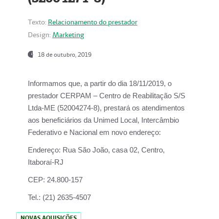
Texto:
Relacionamento do prestador
Design:
Marketing
18 de outubro, 2019
Informamos que, a partir do dia
18/11/2019
, o
prestador
CERPAM – Centro de Reabilitação S/S
Ltda-ME
(52004274-8), prestará os atendimentos
aos beneficiários da
Unimed Local, Intercâmbio
Federativo e Nacional
em novo endereço:
Endereço:
Rua São João, casa 02, Centro,
Itaboraí-RJ
CEP:
24.800-157
Tel.:
(21) 2635-4507
NOVAS AQUISIÇÕES