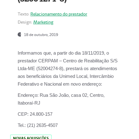
Texto:
Relacionamento do prestador
Design:
Marketing
18 de outubro, 2019
Informamos que, a partir do dia
18/11/2019
, o
prestador
CERPAM – Centro de Reabilitação S/S
Ltda-ME
(52004274-8), prestará os atendimentos
aos beneficiários da
Unimed Local, Intercâmbio
Federativo e Nacional
em novo endereço:
Endereço:
Rua São João, casa 02, Centro,
Itaboraí-RJ
CEP:
24.800-157
Tel.:
(21) 2635-4507
NOVAS AQUISIÇÕES