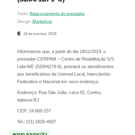
Texto:
Relacionamento do prestador
Design:
Marketing
18 de outubro, 2019
Informamos que, a partir do dia
18/11/2019
, o
prestador
CERPAM – Centro de Reabilitação S/S
Ltda-ME
(52004274-8), prestará os atendimentos
aos beneficiários da
Unimed Local, Intercâmbio
Federativo e Nacional
em novo endereço:
Endereço:
Rua São João, casa 02, Centro,
Itaboraí-RJ
CEP:
24.800-157
Tel.:
(21) 2635-4507
NOVAS AQUISIÇÕES