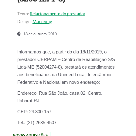
Texto:
Relacionamento do prestador
Design:
Marketing
18 de outubro, 2019
Informamos que, a partir do dia
18/11/2019
, o
prestador
CERPAM – Centro de Reabilitação S/S
Ltda-ME
(52004274-8), prestará os atendimentos
aos beneficiários da
Unimed Local, Intercâmbio
Federativo e Nacional
em novo endereço:
Endereço:
Rua São João, casa 02, Centro,
Itaboraí-RJ
CEP:
24.800-157
Tel.:
(21) 2635-4507
NOVAS AQUISIÇÕES