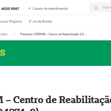
Faça s
Canais de atendimento
4020 9087
ursos Próprios
2º via de Boleto
ições
Prestador CERPAM – Centro de Reabilitação S/S Ltda-ME (52004274-8)
s
– Centro de Reabilitaçã