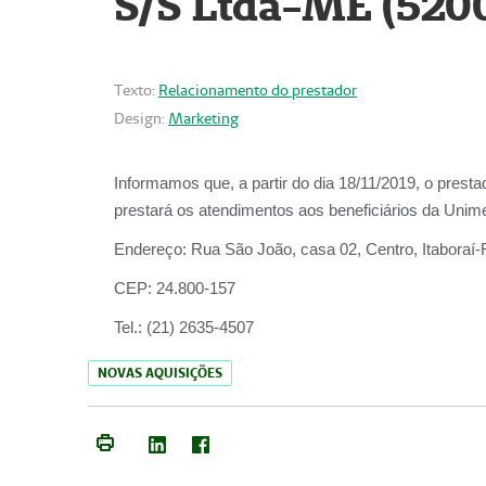
S/S Ltda-ME (520
Texto:
Relacionamento do prestador
Design:
Marketing
Informamos que, a partir do dia
18/11/2019
, o prest
prestará os atendimentos aos beneficiários da
Unime
Endereço:
Rua São João, casa 02, Centro, Itaboraí
CEP:
24.800-157
Tel.:
(21) 2635-4507
NOVAS AQUISIÇÕES