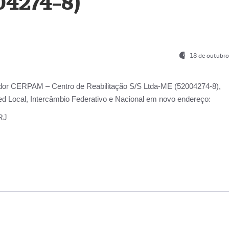
04274-8)
18 de outubro
ador
CERPAM – Centro de Reabilitação S/S Ltda-ME
(52004274-8),
d Local, Intercâmbio Federativo e Nacional
em novo endereço:
-RJ