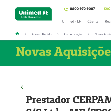
0800 970 9087
SAC
Unimed - LF
Cliente
Rec
Acesso Rápido
Comunicação
Novas Aquis
Novas Aquisiçõe
Prestador CERPAM 