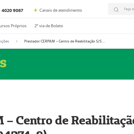
Faça s
Canais de atendimento
4020 9087
ursos Próprios
2º via de Boleto
ições
Prestador CERPAM – Centro de Reabilitação S/S Ltda-ME (52004274-8)
s
– Centro de Reabilitaçã