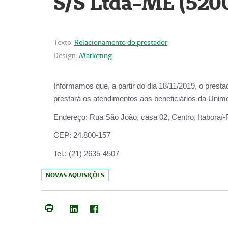
S/S Ltda-ME (520
Texto:
Relacionamento do prestador
Design:
Marketing
Informamos que, a partir do dia
18/11/2019
, o prest
prestará os atendimentos aos beneficiários da
Unime
Endereço:
Rua São João, casa 02, Centro, Itaboraí
CEP:
24.800-157
Tel.:
(21) 2635-4507
NOVAS AQUISIÇÕES