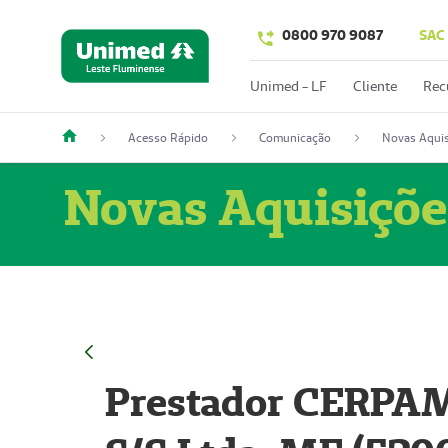
0800 970 9087
SAC
Unimed - LF
Cliente
Rec
Acesso Rápido
Comunicação
Novas Aquis
Novas Aquisiçõe
Prestador CERPAM 