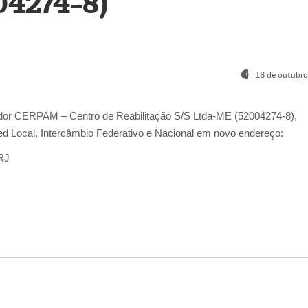
04274-8)
18 de outubro
ador
CERPAM – Centro de Reabilitação S/S Ltda-ME
(52004274-8),
d Local, Intercâmbio Federativo e Nacional
em novo endereço:
-RJ