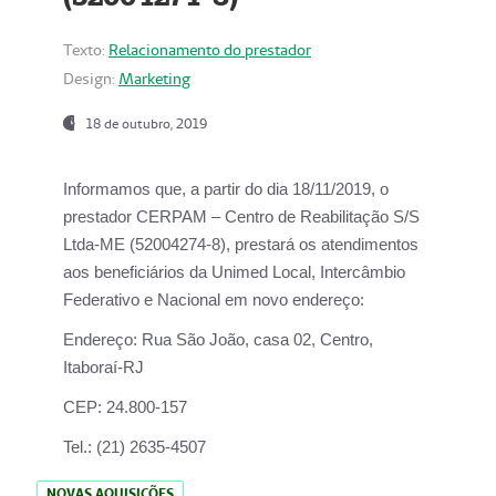
Texto:
Relacionamento do prestador
Design:
Marketing
18 de outubro, 2019
Informamos que, a partir do dia
18/11/2019
, o
prestador
CERPAM – Centro de Reabilitação S/S
Ltda-ME
(52004274-8), prestará os atendimentos
aos beneficiários da
Unimed Local, Intercâmbio
Federativo e Nacional
em novo endereço:
Endereço:
Rua São João, casa 02, Centro,
Itaboraí-RJ
CEP:
24.800-157
Tel.:
(21) 2635-4507
NOVAS AQUISIÇÕES