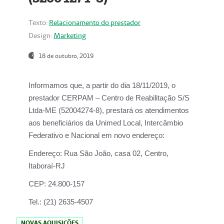
Texto:
Relacionamento do prestador
Design:
Marketing
18 de outubro, 2019
Informamos que, a partir do dia
18/11/2019
, o
prestador
CERPAM – Centro de Reabilitação S/S
Ltda-ME
(52004274-8), prestará os atendimentos
aos beneficiários da
Unimed Local, Intercâmbio
Federativo e Nacional
em novo endereço:
Endereço:
Rua São João, casa 02, Centro,
Itaboraí-RJ
CEP:
24.800-157
Tel.:
(21) 2635-4507
NOVAS AQUISIÇÕES