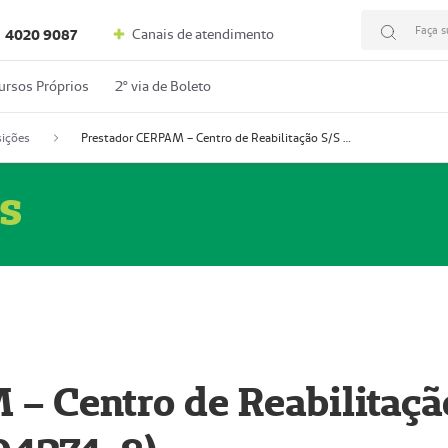
Faça s
Canais de atendimento
4020 9087
ursos Próprios
2º via de Boleto
ições
Prestador CERPAM – Centro de Reabilitação S/S Ltda-ME (52004274-8)
s
– Centro de Reabilitaçã