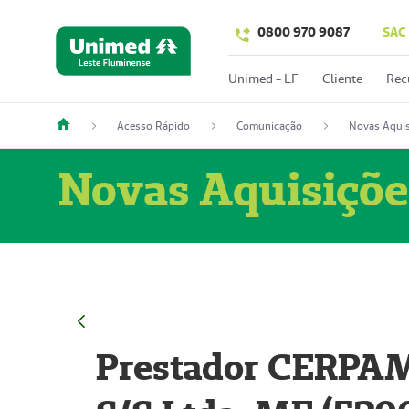
0800 970 9087
SAC
Unimed - LF
Cliente
Rec
Acesso Rápido
Comunicação
Novas Aquis
Novas Aquisiçõe
Prestador CERPAM 