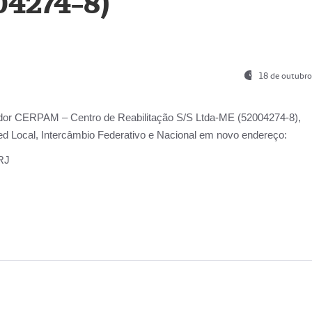
04274-8)
18 de outubro
ador
CERPAM – Centro de Reabilitação S/S Ltda-ME
(52004274-8),
d Local, Intercâmbio Federativo e Nacional
em novo endereço:
-RJ