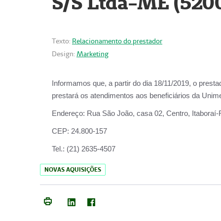
S/S Ltda-ME (520
Texto:
Relacionamento do prestador
Design:
Marketing
Informamos que, a partir do dia
18/11/2019
, o prest
prestará os atendimentos aos beneficiários da
Unime
Endereço:
Rua São João, casa 02, Centro, Itaboraí
CEP:
24.800-157
Tel.:
(21) 2635-4507
NOVAS AQUISIÇÕES