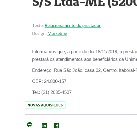
S/S Ltda-ME (520
Texto:
Relacionamento do prestador
Design:
Marketing
Informamos que, a partir do dia
18/11/2019
, o prest
prestará os atendimentos aos beneficiários da
Unime
Endereço:
Rua São João, casa 02, Centro, Itaboraí
CEP:
24.800-157
Tel.:
(21) 2635-4507
NOVAS AQUISIÇÕES