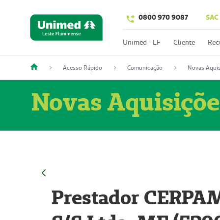
0800 970 9087
SAC
Unimed - LF
Cliente
Rec
Acesso Rápido
Comunicação
Novas Aquis
Novas Aquisiçõe
Prestador CERPAM 