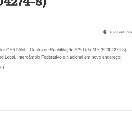
04274-8)
18 de outubro
ador
CERPAM – Centro de Reabilitação S/S Ltda-ME
(52004274-8),
d Local, Intercâmbio Federativo e Nacional
em novo endereço:
-RJ