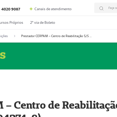
Faça s
Canais de atendimento
4020 9087
ursos Próprios
2º via de Boleto
ições
Prestador CERPAM – Centro de Reabilitação S/S Ltda-ME (52004274-8)
s
– Centro de Reabilitaçã