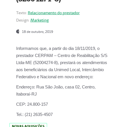
Texto:
Relacionamento do prestador
Design:
Marketing
18 de outubro, 2019
Informamos que, a partir do dia
18/11/2019
, o
prestador
CERPAM – Centro de Reabilitação S/S
Ltda-ME
(52004274-8), prestará os atendimentos
aos beneficiários da
Unimed Local, Intercâmbio
Federativo e Nacional
em novo endereço:
Endereço:
Rua São João, casa 02, Centro,
Itaboraí-RJ
CEP:
24.800-157
Tel.:
(21) 2635-4507
NOVAS AQUISIÇÕES