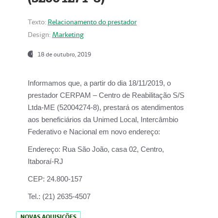
Texto:
Relacionamento do prestador
Design:
Marketing
18 de outubro, 2019
Informamos que, a partir do dia
18/11/2019
, o
prestador
CERPAM – Centro de Reabilitação S/S
Ltda-ME
(52004274-8), prestará os atendimentos
aos beneficiários da
Unimed Local, Intercâmbio
Federativo e Nacional
em novo endereço:
Endereço:
Rua São João, casa 02, Centro,
Itaboraí-RJ
CEP:
24.800-157
Tel.:
(21) 2635-4507
NOVAS AQUISIÇÕES