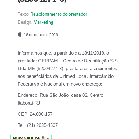
Texto:
Relacionamento do prestador
Design:
Marketing
18 de outubro, 2019
Informamos que, a partir do dia
18/11/2019
, o
prestador
CERPAM – Centro de Reabilitação S/S
Ltda-ME
(52004274-8), prestará os atendimentos
aos beneficiários da
Unimed Local, Intercâmbio
Federativo e Nacional
em novo endereço:
Endereço:
Rua São João, casa 02, Centro,
Itaboraí-RJ
CEP:
24.800-157
Tel.:
(21) 2635-4507
NOVAS AQUISIÇÕES