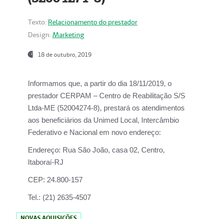
Texto:
Relacionamento do prestador
Design:
Marketing
18 de outubro, 2019
Informamos que, a partir do dia
18/11/2019
, o
prestador
CERPAM – Centro de Reabilitação S/S
Ltda-ME
(52004274-8), prestará os atendimentos
aos beneficiários da
Unimed Local, Intercâmbio
Federativo e Nacional
em novo endereço:
Endereço:
Rua São João, casa 02, Centro,
Itaboraí-RJ
CEP:
24.800-157
Tel.:
(21) 2635-4507
NOVAS AQUISIÇÕES