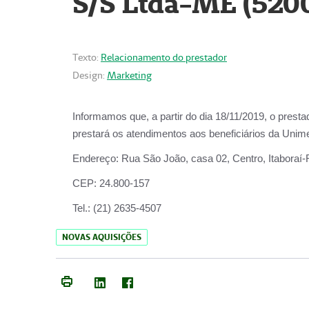
S/S Ltda-ME (520
Texto:
Relacionamento do prestador
Design:
Marketing
Informamos que, a partir do dia
18/11/2019
, o prest
prestará os atendimentos aos beneficiários da
Unime
Endereço:
Rua São João, casa 02, Centro, Itaboraí
CEP:
24.800-157
Tel.:
(21) 2635-4507
NOVAS AQUISIÇÕES