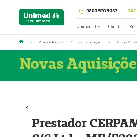
0800 970 9087
SAC
Unimed - LF
Cliente
Rec
Acesso Rápido
Comunicação
Novas Aquis
Novas Aquisiçõe
Prestador CERPAM 