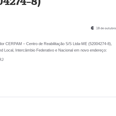
04274-8)
18 de outubro
ador
CERPAM – Centro de Reabilitação S/S Ltda-ME
(52004274-8),
d Local, Intercâmbio Federativo e Nacional
em novo endereço:
-RJ