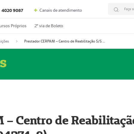
Faça s
Canais de atendimento
4020 9087
ursos Próprios
2º via de Boleto
ições
Prestador CERPAM – Centro de Reabilitação S/S Ltda-ME (52004274-8)
s
– Centro de Reabilitaçã