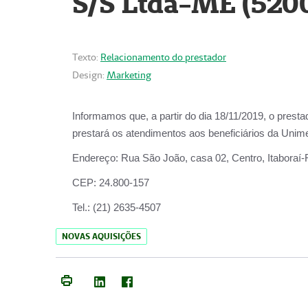
S/S Ltda-ME (520
Texto:
Relacionamento do prestador
Design:
Marketing
Informamos que, a partir do dia
18/11/2019
, o prest
prestará os atendimentos aos beneficiários da
Unime
Endereço:
Rua São João, casa 02, Centro, Itaboraí
CEP:
24.800-157
Tel.:
(21) 2635-4507
NOVAS AQUISIÇÕES