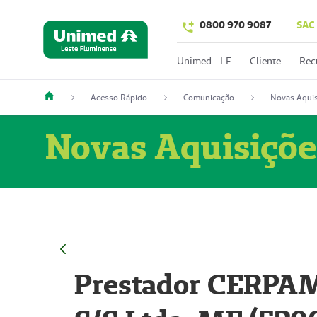
0800 970 9087
SAC
Unimed - LF
Cliente
Rec
Acesso Rápido
Comunicação
Novas Aquis
Novas Aquisiçõe
Prestador CERPAM 