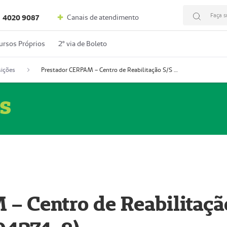
Faça s
Canais de atendimento
4020 9087
ursos Próprios
2º via de Boleto
ições
Prestador CERPAM – Centro de Reabilitação S/S Ltda-ME (52004274-8)
s
– Centro de Reabilitaçã