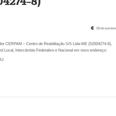
04274-8)
18 de outubro
ador
CERPAM – Centro de Reabilitação S/S Ltda-ME
(52004274-8),
d Local, Intercâmbio Federativo e Nacional
em novo endereço:
-RJ