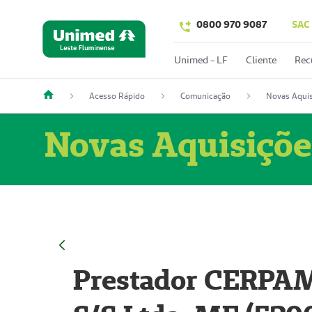
0800 970 9087
SAC
Unimed - LF
Cliente
Rec
Acesso Rápido
Comunicação
Novas Aquis
Novas Aquisiçõe
Prestador CERPAM 