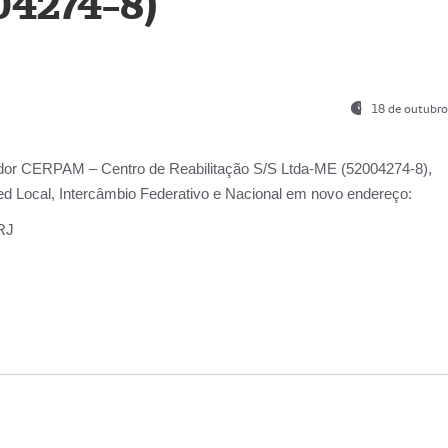
04274-8)
18 de outubro
ador
CERPAM – Centro de Reabilitação S/S Ltda-ME
(52004274-8),
d Local, Intercâmbio Federativo e Nacional
em novo endereço:
-RJ