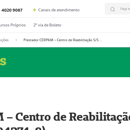
Faça s
Canais de atendimento
4020 9087
ursos Próprios
2º via de Boleto
ições
Prestador CERPAM – Centro de Reabilitação S/S Ltda-ME (52004274-8)
s
– Centro de Reabilitaçã