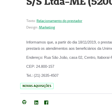
S/S Ltda-ME (520
Texto:
Relacionamento do prestador
Design:
Marketing
Informamos que, a partir do dia
18/11/2019
, o prest
prestará os atendimentos aos beneficiários da
Unime
Endereço:
Rua São João, casa 02, Centro, Itaboraí
CEP:
24.800-157
Tel.:
(21) 2635-4507
NOVAS AQUISIÇÕES