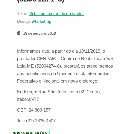
Texto:
Relacionamento do prestador
Design:
Marketing
18 de outubro, 2019
Informamos que, a partir do dia
18/11/2019
, o
prestador
CERPAM – Centro de Reabilitação S/S
Ltda-ME
(52004274-8), prestará os atendimentos
aos beneficiários da
Unimed Local, Intercâmbio
Federativo e Nacional
em novo endereço:
Endereço:
Rua São João, casa 02, Centro,
Itaboraí-RJ
CEP:
24.800-157
Tel.:
(21) 2635-4507
NOVAS AQUISIÇÕES