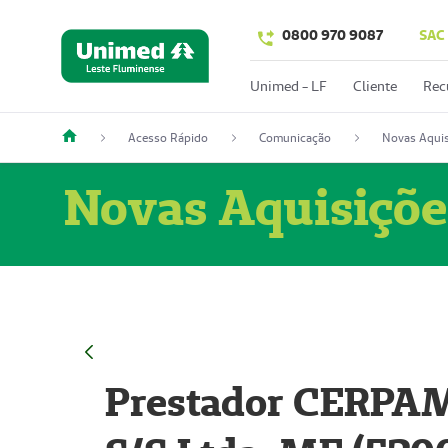
0800 970 9087
SAC
Unimed - LF
Cliente
Rec
Acesso Rápido
Comunicação
Novas Aquis
Novas Aquisiçõe
Prestador CERPAM 