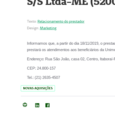
S/S Ltda-ME (520
Texto:
Relacionamento do prestador
Design:
Marketing
Informamos que, a partir do dia
18/11/2019
, o prest
prestará os atendimentos aos beneficiários da
Unime
Endereço:
Rua São João, casa 02, Centro, Itaboraí
CEP:
24.800-157
Tel.:
(21) 2635-4507
NOVAS AQUISIÇÕES