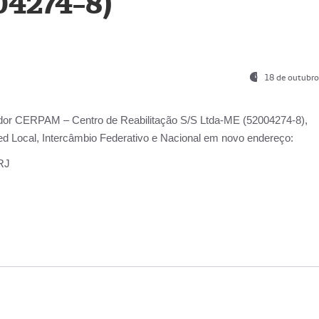
04274-8)
18 de outubro
ador
CERPAM – Centro de Reabilitação S/S Ltda-ME
(52004274-8),
d Local, Intercâmbio Federativo e Nacional
em novo endereço:
-RJ