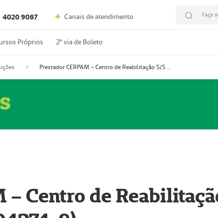
Faça s
Canais de atendimento
4020 9087
ursos Próprios
2º via de Boleto
ições
Prestador CERPAM – Centro de Reabilitação S/S Ltda-ME (52004274-8)
s
– Centro de Reabilitaçã