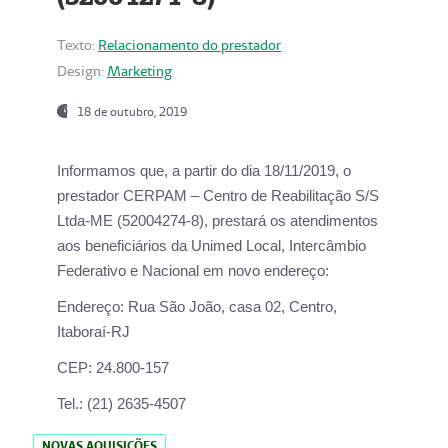
Texto:
Relacionamento do prestador
Design:
Marketing
18 de outubro, 2019
Informamos que, a partir do dia
18/11/2019
, o
prestador
CERPAM – Centro de Reabilitação S/S
Ltda-ME
(52004274-8), prestará os atendimentos
aos beneficiários da
Unimed Local, Intercâmbio
Federativo e Nacional
em novo endereço:
Endereço:
Rua São João, casa 02, Centro,
Itaboraí-RJ
CEP:
24.800-157
Tel.:
(21) 2635-4507
NOVAS AQUISIÇÕES