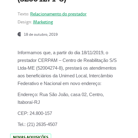
Texto:
Relacionamento do prestador
Design:
Marketing
18 de outubro, 2019
Informamos que, a partir do dia
18/11/2019
, o
prestador
CERPAM – Centro de Reabilitação S/S
Ltda-ME
(52004274-8), prestará os atendimentos
aos beneficiários da
Unimed Local, Intercâmbio
Federativo e Nacional
em novo endereço:
Endereço:
Rua São João, casa 02, Centro,
Itaboraí-RJ
CEP:
24.800-157
Tel.:
(21) 2635-4507
NOVAS AQUISIÇÕES